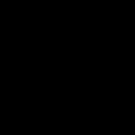
bet365_ không vào được bet365