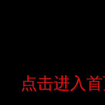
Nếu phát hiện sớm, đôi khi trẻ chỉ cần điều trị bảo tồn
như thay đổi tư thế ngồi, tích cực luyện tập thể dục
thể thao, đu xà, tích cực tham gia thể dục thể thao,
đeo nẹp chỉnh hình …
Điều trị kịp thời sẽ giúp trẻ ngăn ngừa tình trạng xấu đi
của cong vẹo cột sống, tránh những thao tác không
cần thiết và làm thay đổi chất lượng cuộc sống
chung của trẻ. -Nhằm giúp người dân biết cách phát
hiện và điều trị sớm nhất bệnh cong vẹo cột sống,
bệnh viện công Việt Nam sẽ tổ chức khám miễn phí
点击进入首
点击进入首
vào ngày 22/8. Đăng ký 19901902 qua tổng đài .
Lê Nga
Filed under:
Các bệnh