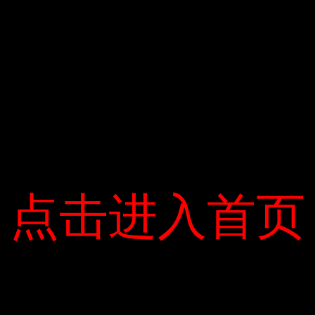
ải thức khuya, thiếu ngủ thì không nên chủ quan mà ngủ bù vào gi
ôm sau để kịp về với nàng. Ngủ vào cuối tuần (không quá hai giờ
 tinh thần và cảm xúc mà còn có thể ảnh hưởng đến sức khỏe tim
nếu để ý sẽ thấy mỗi khi căng thẳng, tức giận thì tim đập nhanh
 chấn động nhỏ ban đầu nhưng nếu thờ ơ, bất động lâu ngày sẽ trở
hắt ngực hay các bệnh tim mạch nguy hiểm khác.
mà hãy hành động. Bác sĩ Linh khuyên bạn nên áp dụng một số gợi 
点击进入首页
点击进入首页
iên để không rơi vào tình trạng căng thẳng, áp lực vì thời hạn; viết
rạng trở nên tiêu cực; dành 15 phút mỗi ngày -30 phút tập thở …
he nhạc … là một số gợi ý đơn giản giúp giảm tải cho tim. Ảnh: