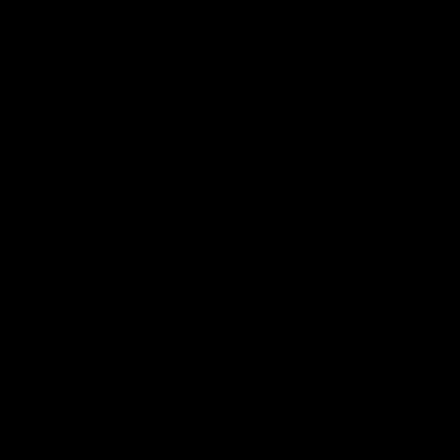
àu
t
ng
 và
y,