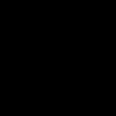
,
ứng
.
ọng
đó