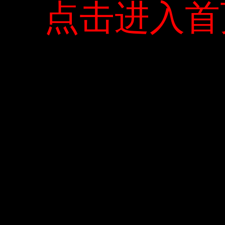
点击进入首
点击进入首
Dongda, Hà Nội Điện thoại: 04 3775 9051-08 3977
1963GPQC: 1468/2014 / XNQC-Sản phẩm này
không phải là thuốc và không thể thay thế thuốc
(Nguồn: Công ty Cổ phần Trung Mỹ)
Filed under:
Các bệnh
Previous
Next
No comment yet, add your voice below!
Add a Comment