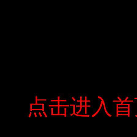
là uống, không phải tiêm, hiệu quả cao, ít tác dụng
phụ, chi phí vừa phải.
Trong giai đoạn cấp tính, nếu cơ thể sản xuất đủ
lượng kháng thể kháng virus thì bệnh nhân có thể khỏi
bệnh. Tuy nhiên, “không nhiều.” Bác sĩ khuyên bạn nên
làm các xét nghiệm kiểm tra để tìm và chữa trị.
Nếu bệnh đã chuyển sang giai đoạn xơ gan thì nên ăn
uống theo hướng dẫn của bác sĩ, chủ yếu dùng các
chất đạm dễ tiêu như đậu phụ, đậu tương, hạn chế ăn
mặn, kiêng rượu bia.
点击进入首
点击进入首
Không có vắc xin phòng bệnh. Giảm nguy cơ mắc
bệnh viêm gan C bằng cách không dùng chung kim
tiêm, bàn chải đánh răng, dao cạo râu, đồ cắt móng
tay hoặc bất cứ thứ gì có thể dính máu. Việc chọc,