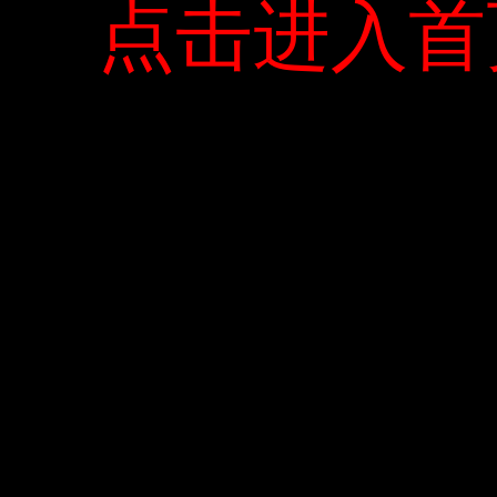
点击进入首
点击进入首
sát bàn chân hàng ngày trước khi đi ngủ, luôn mang
giày phù hợp, không đi chân đất hoặc ngâm mình
hoàn toàn ngay cả khi đi trong nhà. Chân của ông
đang ngâm trong nước nóng hoặc nước muối. —
Sáng 23/7, Trường Đại học Y dược TP.HCM tổ chức
buổi sinh hoạt Câu lạc bộ Đái tháo đường lần 2 nhằm
cập nhật kiến ​​thức mới, giúp người bệnh sống khỏe,
lạc quan hơn đồng thời có Thói quen ăn uống hợp lý
có thể giúp ổn định lượng đường trong máu và nâng
cao chất lượng cuộc sống Tham gia đăng ký miễn
phí ĐT: (028) 3952 5449-3952 5422 .
Trần Ngoan
Filed under:
Các bệnh