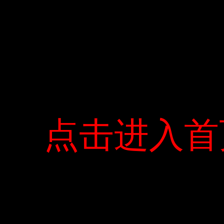
vỡ các mô và rò rỉ protein vào mạch máu, dẫn đến
suy thận. Nếu bạn cảm thấy rằng cơ bắp của bạn sẽ
bùng nổ khi tập luyện gắng sức, đặc biệt là nếu bạn
đang ở trong tình trạng thể chất kém hoặc gần đây
không tập thể dục, hãy lắng nghe cơ thể và nghỉ ngơi
trong khi nghỉ ngơi. Cảm thấy mệt mỏi.
Cách hắt hơi không chính xác
点击进入首
点击进入首
Một báo cáo từ Đại học Boston (Mỹ) cho biết một
người đàn ông 38 tuổi đã bịt mũi và ngậm miệng khi
anh ta hắt hơi vì bị đứt cổ họng. Hắt hơi khi ngậm
miệng gây áp lực lên cổ họng khiến người này đe dọa
đến tính mạng. Để tránh những trường hợp tương tự, ít
nhất hãy giữ cho đường hô hấp, mũi hoặc miệng của
bạn mở khi bạn hắt hơi.