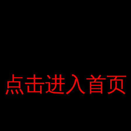
点击进入首页
点击进入首页
tích đang được điều trị, bác sĩ đã chỉ định cấy điện cực ốc tai. 
ược kiểm tra. Nếu 1.000 trẻ sinh ra ở Việt Nam thì có 5 trẻ bị câm
rẻ được sinh ra thì có tới 6.000 trẻ bị điếc và khiếm thính. Trong số