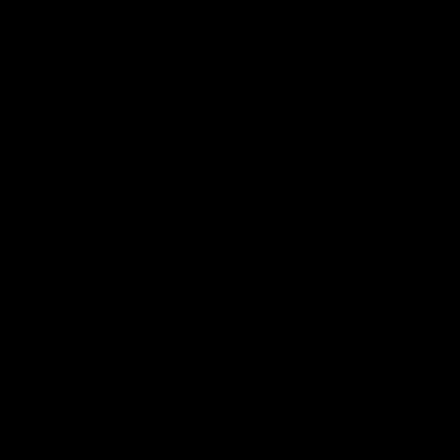
t
ả
Next