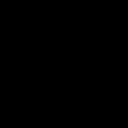
t
hồi
nh
oài
mức
cứu