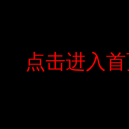
Cấy điện cực ốc tai có thể giúp trẻ bị điếc bẩm sinh
phát triển thành trẻ bình thường. Cơ hội phát triển như
những đứa trẻ khác. Ngoài ra, bà bầu nên bổ sung
axit folic khi mang thai để giảm thiểu những bất
thường ở não và tủy sống của thai nhi.
点击进入首
点击进入首
Filed under:
Các bệnh
Previous
Next
No comment yet, add your voice below!