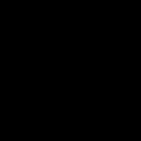
y
thì
,
ứng
ng
á
.
ực