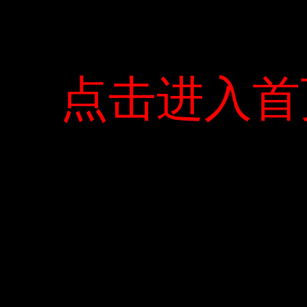
70% bệnh nhân đến viện khi đã ở giai đoạn nặng, khối
u thực quản đã xâm lấn ra xung quanh hoặc hạch và
di căn xa. Điều trị khó hơn, hiệu quả hơn và tiên lượng
sống kém hơn.
点击进入首
点击进入首
Các bác sĩ khuyến cáo để phòng ngừa ung thư thực
quản nên hạn chế uống rượu, bỏ thuốc lá hoàn toàn.
Nếu bị trào ngược dạ dày, bệnh nhân cần được điều
trị thận trọng. Ngay khi xuất hiện các dấu hiệu trên,
người bệnh nên đến cơ sở y tế để khám, chẩn đoán
sớm và điều trị kịp thời.
Filed under:
Các bệnh
Previous
Next