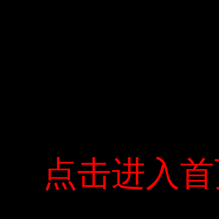
nước ngoài (không phải tiếng Anh).
Vậy thì hãy chú ý giữ gìn sức khỏe thật tốt. Cố gắng
thay đổi lối sống của bạn bằng cách ngừng uống
rượu và giảm cân. Nếu vẫn gặp khó khăn khi “ân ái”,
bạn nên đi khám. Ngày nay, các bệnh như tiểu đường
hoặc bệnh tim khiến bạn trẻ hơn và có thể trở thành
nguyên nhân sâu xa của cuộc sống cá nhân của
bạn.
Bạn cũng nên xem xét kiểm tra tâm lý, vì đôi khi căng
thẳng và xung đột mối quan hệ là nguyên nhân. Làm
点击进入首
点击进入首
cho căn phòng mát mẻ.
Minh Nguyen
Filed under:
Các bệnh