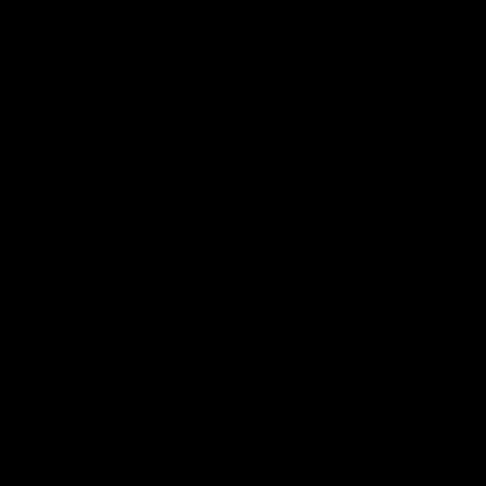
COMMENT *
NAME
EMAIL *
WEBSITE