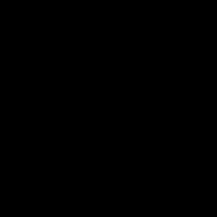
bet365_ không vào được bet365