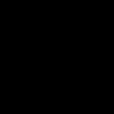
COMMENT *
NAME
EMAIL *
WEBSITE