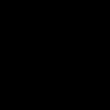
c trường bắt buộc được đánh dấu
*