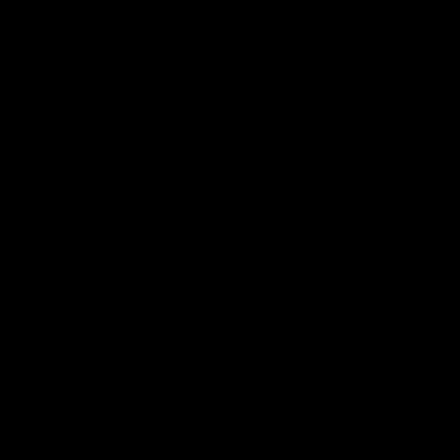
n
n
oặc
tùy
ng
 có