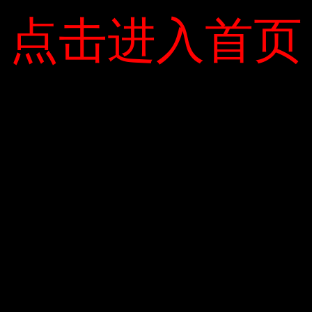
点击进入首页
点击进入首页
phụ nữ. Tăng cân khi mang thai có thể gây đau thắt lưng hoặc giã
Yếu, mát xa, sử dụng thảm ấm hoặc túi nước đá.
phụ nữ. Tăng cân khi mang thai có thể gây đau thắt lưng hoặc giã
 trí thấp hơn, massage, sử dụng pad nhiệt hoặc túi nước đá.
 giao thông hoặc té ngã có thể làm tổn thương gân, dây chằng h
n ép quá mức của cột sống, có thể dẫn đến vỡ đĩa đệm. Điều trị 
ấn thương, bao gồm vật lý trị liệu, thuốc hoặc phẫu thuật.
c té ngã có thể làm hỏng gân, dây chằng hoặc cơ lưng. Chấn thươ
sống, có thể dẫn đến vỡ đĩa đệm. Điều trị tùy thuộc vào loại và
 vật lý trị liệu, thuốc hoặc phẫu thuật. -Bất kỳ vấn đề về chân