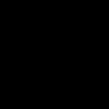
ện
ị
i,
ai
cơ
ần
 vị