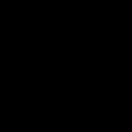
n
gây
độ