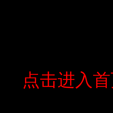
Các bác sĩ khuyến khích, để bổ sung canxi tốt nhất,
mọi người ở mọi lứa tuổi nên bổ sung các loại rau có
màu xanh đậm (như bông cải xanh, Rau) ăn. Mỗi bữa
ăn nên cải thiện tôm, cua, ốc, cá, cá nhỏ để giữ mềm
và ăn được xương. Sữa và các sản phẩm từ sữa (kể
cả phomai, bơ và sữa chua) cũng có thể cung cấp
点击进入首
点击进入首
canxi .– – Sử dụng canxi trong y học cũng là một
cách bổ sung khoáng chất còn thiếu hiệu quả, đơn
giản và an toàn, thiếu hụt giúp xương chắc khỏe hơn.
Lưu ý, thuốc bổ sung canxi sau bữa ăn không được
quá 500 mg mỗi ngày và phải uống lượng lớn Bổ
sung nước và vitamin D giúp phân hủy và hấp thu tối