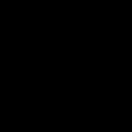
bet365_ không vào được bet365