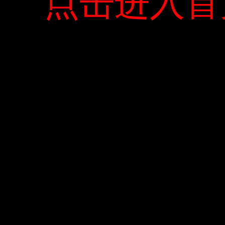
点击进入首
点击进入首
đảm bảo lợi nhuận và hiệu quả. Điều trị.
Trong dữ liệu năm 2018 của Tổ chức Ung thư Thế
giới, ung thư tuyến giáp đứng thứ 11 trong tổng số
các bệnh ung thư ở nam và nữ. Có khoảng 567.000
ca ung thư tuyến giáp mỗi năm, đứng thứ 5 trong số
các bệnh ung thư ở nữ và thứ 15 trong số các bệnh
ung thư ở nam. Ung thư tuyến giáp là bệnh ung thư
phổ biến thứ 9 ở Việt Nam, với hơn 5.400 ca mắc mới
mỗi năm.
Nga
Filed under:
Các bệnh
Previous
Next