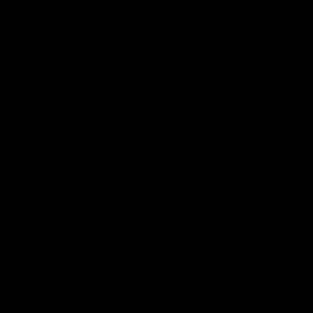
bet365_ không vào được bet365