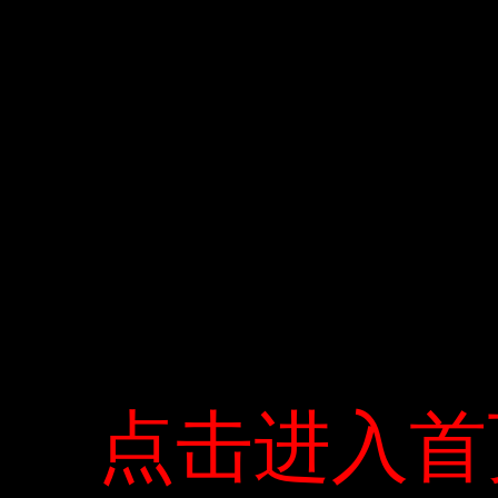
Samuel Tombs, nhà kinh tế trưởng của Pantheon
Macroeconomics, nói. “Kể cả các chính sách cải
cách, hầu như không thể di cư vào năm ngoái. “Chi
tiêu của người Nhật và các hộ gia đình Nhật Bản vẫn
bị hạn chế vì họ kỳ vọng rằng tăng trưởng GDP sẽ rất
thấp và tiền lương sẽ không thay đổi.
GDP của Nhật Bản đã giảm xuống mức cao nhất
trong lịch sử trong quý thứ hai, ở mức 507 nghìn tỷ
yên (4,8 nghìn tỷ đô la Mỹ). . Con số này chỉ tương
đương với năm 2013, thấp hơn nhiều so với mục tiêu
600 nghìn tỷ yên của Abe.
“Nền kinh tế Nhật Bản có thể được cải thiện sau
点击进入首
点击进入首
Abenomics. Tuy nhiên, chính sách này không đủ để
thay đổi cơ bản cảm xúc của người dân.” Shinke, nhà