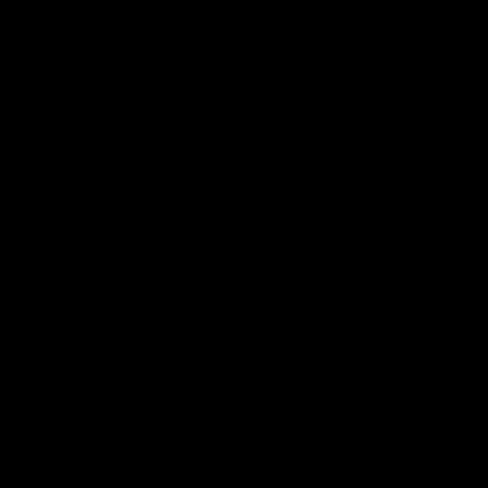
ện
-
ch
gọi
9