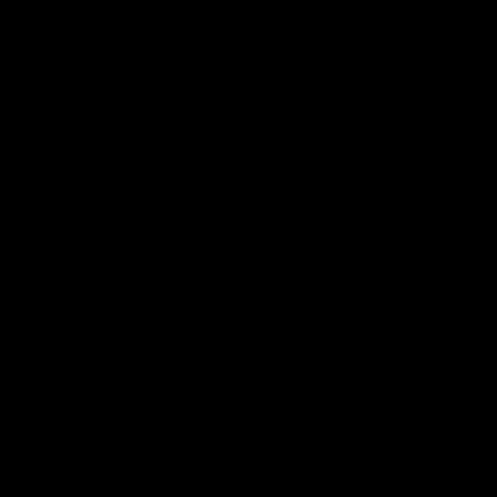
NAME
EMAIL *
WEBSITE