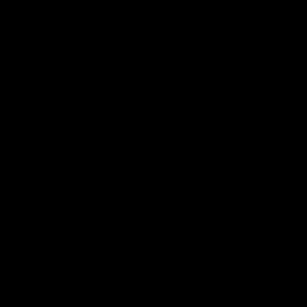
9%
i
 tế
ua
êu