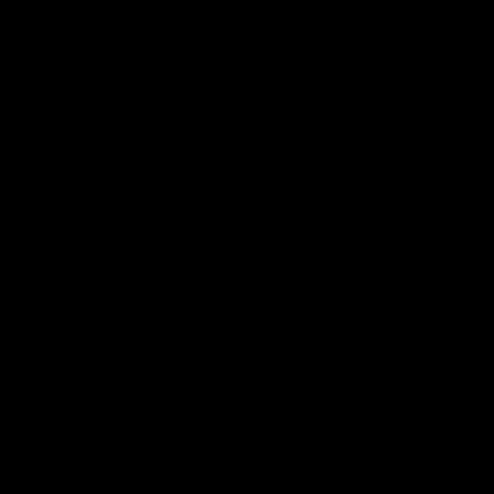
ịch
10%
đã
 20