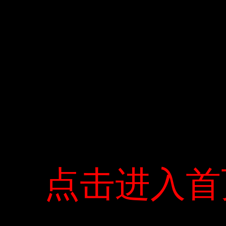
thải. .”chịu trách nhiệm. — Sau khi sa thải, Trump có
thể ban hành một loạt các lệnh ân xá và giảm án. “Dù
thắng hay thua, Tổng thống Trump đều có thể xin ân
xá cho gia đình, các quan chức chính phủ và thậm
chí cả bản thân ông ấy, giống như Gerald Ford đã
làm với Richard Nixon. Giáo sư Luật Đại học St.
John’s Mark. Osler nói: “Khi một trong số họ có thể bị
truy tố,” Thomas (Thomas) bình luận vào cuối tháng
10.
Khả năng điều này xảy ra là rất cao vì Trump (Trump)
giảm Ông đã bị trừng phạt vì sự tin tưởng chính trị lâu
点击进入首
点击进入首
năm của mình, chẳng hạn như Roger Stone vào
tháng Bảy hay cựu thống đốc Illinois. Rod
Blagojevich và những người khác, cựu Cảnh sát
trưởng Hạt Maricopa Joe Arpaio.