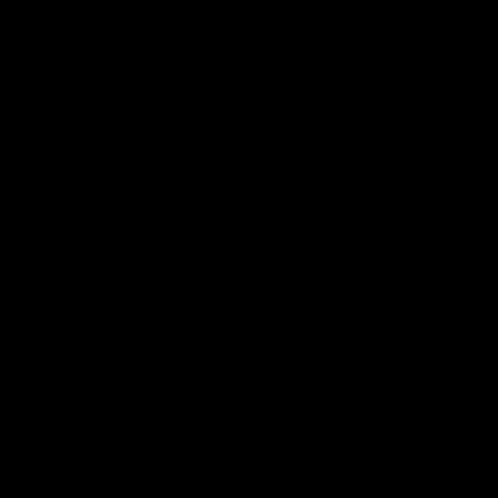
es,
iám
sở