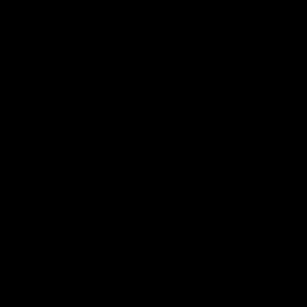
cơ
c
họ
ia
hận
hỉ
sự
n
g.