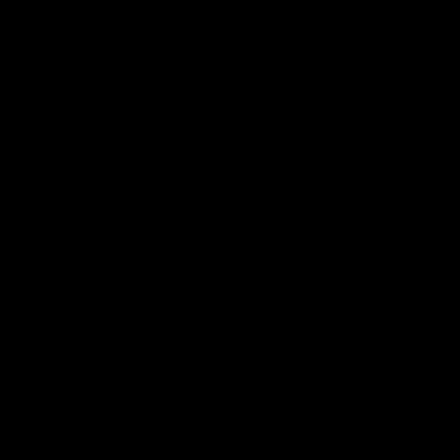
i
ạt
cựu
on
ành