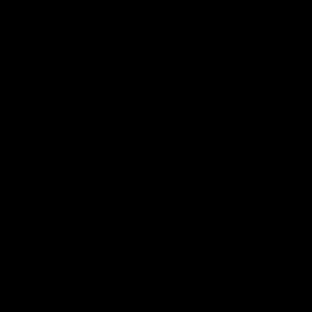
h
ng
i
nói
Next