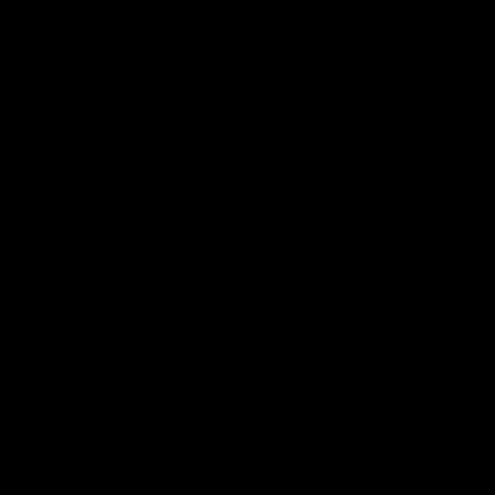
nh
oài
o,
.
đến