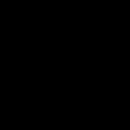
COMMENT *
NAME
EMAIL *
WEBSITE