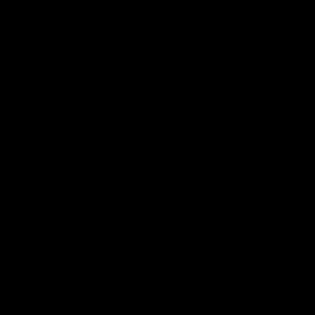
bet365_ không vào được bet365