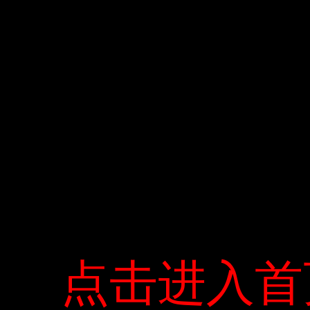
gắng làm tê liệt Huawei. “Walter Lohman nói. Để làm
cho mối quan hệ này trở nên tốt đẹp hơn, Trung Quốc
cần tiến hành cải cách thị trường thực sự, tư nhân
hóa, trợ cấp cho các doanh nghiệp nhà nước và
chuyển giao công nghệ cho các doanh nghiệp nước
ngoài. — Có nhiều điều chưa biết, Rafi Ti nói: “Một
biến số quan trọng trong tương lai là vị thế của Hoa
Kỳ và liệu quốc gia này có sẵn sàng tham gia các tổ
chức đa phương hay không. “Vâng. Mặc dù vậy, ông
nói rằng Hoa Kỳ sẽ tiếp tục tham gia.
Tổng thống Mỹ Donald Trump nói rằng ông sẽ từ bỏ
vị thế đặc biệt của Hồng Kông, nhưng không tiết lộ
bất kỳ chi tiết nào. Tương tự, Đạo luật An ninh Hồng
点击进入首
点击进入首
Kông mới cũng có Gây ra sự bất ổn tiềm tàng.