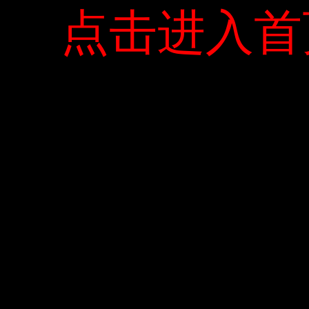
hàng chục thành phố. Một số nhà đầu tư tin rằng Hoa
点击进入首
点击进入首
Kỳ đã đến Hoa Kỳ vào năm 1968. Đó là một năm
bản lề. Ngoài các vụ ám sát các chính trị gia, bạo
loạn và biểu tình đã lan rộng. Tuy nhiên, thị trường
chứng khoán Mỹ vẫn hồi phục mạnh mẽ vào thời
điểm đó. S & P đã hồi phục sau khi giảm 9% từ tháng
1 đến tháng 3 năm 1968 24%, và cuối cùng đóng
cửa trên 7,6% .- Barry Knapp tin rằng sự so sánh tốt
nhất có thể là 1958 hoặc 1980. Trong cả hai trường
hợp, nền kinh tế và thị trường chứng khoán đã trải qua
nhanh chóng Xuống nhưng ngay sau đó, Phố Wall đã
hồi phục ngay sau đó .
Minh Sơn (theo báo cáo của CNBC)
Filed under:
Phân tích