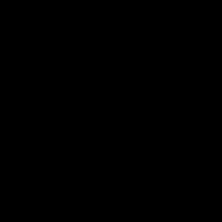
à
ằng
ay,