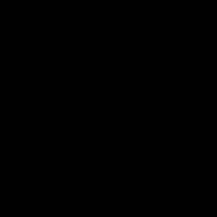
ự
a
ập
ứng
sản
ực
h
 áo