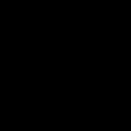
ầu
i
990
á
ng