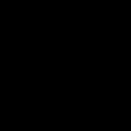
g
,
Next