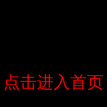
cầu phải “tự túc”. Điều này sẽ được gây ra bởi tăng trưởng kinh tế
nh tế với các ngành kinh tế lớn để tự túc.
khu vực nhất định, chi phí sẽ tăng lên và sự tăng trưởng của các
i về xu hướng công nghiệp hóa đã xuất hiện trong những năm gần
 rằng các nước thu nhập thấp sẽ làm hỏng chuỗi cung ứng dài hạ
 toàn cầu sẽ thay đổi. -Pascal Lamy, cựu tổng giám đốc Tổ chức
hóm cố vấn Brunswick (Brunswick), nói: “Chủ nghĩa tư bản toàn 
g như trước đây. Đặt khả năng phục hồi lên trên hiệu quả kinh tế.
ba trong năm nay và đầu tư trực tiếp nước ngoài sẽ giảm 40%. M
点击进入首页
点击进入首页
tháng tới, các nhà đầu tư quốc tế đã rút kỷ lục 83 tỷ USD từ các t
nghiên cứu đã quan sát thấy chính phủ của gần 90 quốc gia có 
ị trường mới nổi. Để cung cấp vật tư y tế để đáp ứng nhu cầu tro