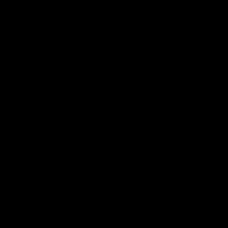
in
ll)
Next