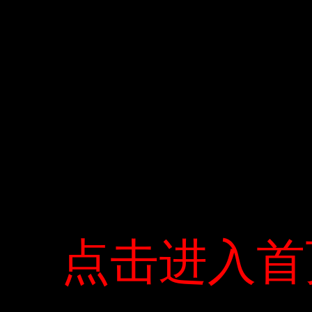
súng Taliban đã bị bắn và giết ở khoảng cách m.
Theo báo cáo phương tiện truyền thông, anh ta đã
hoài nghi sau khi bắn ở tầm bắn 3540 m. Một cựu Hải
quân Hoa Kỳ tuyên bố rằng một loạt các hệ thống sẽ
không thể hỗ trợ lính Canada bắn. Ví dụ, thiết bị
quang học tiên tiến để xác định vị trí của kẻ thù hoặc
máy bay trinh sát trên không. Ông nói rằng việc bắn
súng có thể được thực hiện, nhưng điều đó cực kỳ
khó khăn.
Furlong hiện là một hướng dẫn viên bắn súng, ông nói
rằng việc thiện xạ hiện đang ” Ở một tầm cao mới.
“Lính bắn tỉa Canada rất xuất sắc vì họ đã được đào
点击进入首
点击进入首
tạo về các hoạt động phức tạp và kỹ năng chỉ huy,
vượt ra ngoài hàng ngũ của họ.
” Tôi đã nói điều đó nhiều lần, “anh ta nói Chương trình