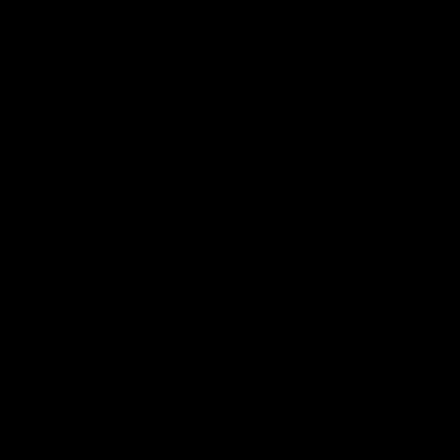
c trường bắt buộc được đánh dấu
*