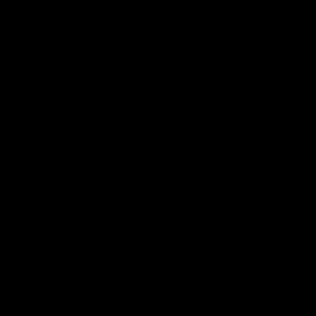
ng
.
àm
uan
,