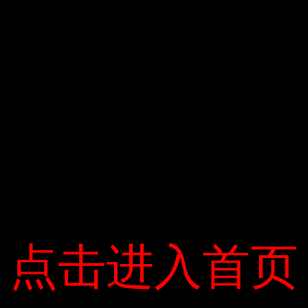
ai. Ảnh: Reuters – Có nhiều lý do khiến mọi người không tin Tesl
n ô tô để trang trải chi phí. Anh từng gặp khó khăn trong việc sản
buộc phương tiện truyền thông xã hội, nơi đã thu hút ngày càng
hính quyền, và bản thân ông đã mất vị trí chủ tịch. Ngoài ra, cổ
t thời gian dài và nếu hiệu suất tài chính gây thất vọng, điều này
点击进入首页
点击进入首页