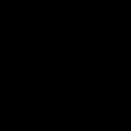
vì
mà
gia
ũng
p