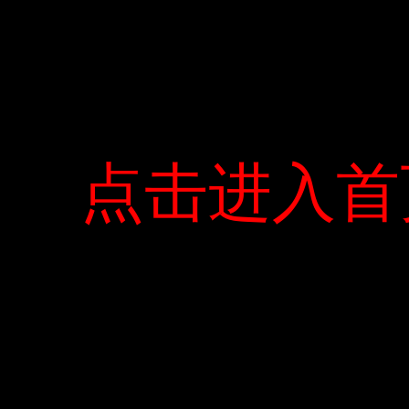
Amazon hoặc TikTok, Snapchat. Tuy nhiên, rất khó
cho hàng triệu doanh nghiệp nhỏ với ngân sách hạn
chế.
点击进入首
点击进入首
“Tôi nghĩ rằng các doanh nghiệp nhỏ không thể tham
gia tẩy chay là điều không thể, bởi vì họ phụ thuộc
nhiều nhất vào Facebook để thu hút khách hàng,”
Perrin nói. Ngay cả các thương hiệu đã bị tẩy chay