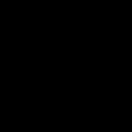
àn.
yết
ng
òa
ục
 đã
g