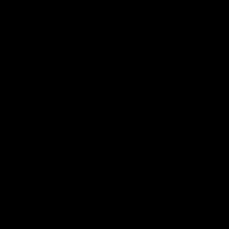
g
g
nh
e-
ta