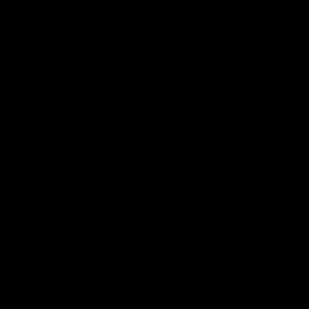
à
le
ay
ế
hai
p
ội
ỏi
c
ốc,
o
,
ng