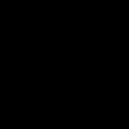
 nó
t
 có
ận
),
nh