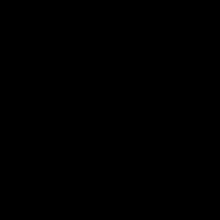
hắn
gia
c
ói
t
iên
m
iờ