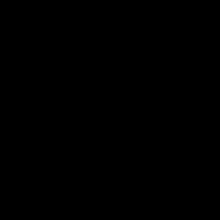
có
ng
c
ế
n
p.
ng
a
ng
ấp
ột