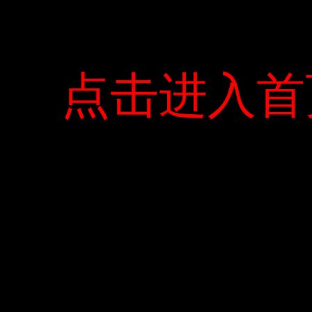
đô la. Vào thời điểm đó, họ sẽ được hưởng lợi từ
khoản lãi 100 đô la (không bao gồm phí giao dịch).
Tuy nhiên, nếu giá cổ phiếu vượt quá giá mua ban
点击进入首
点击进入首
đầu, họ sẽ mất tiền. Về lý thuyết, khoản lỗ này không
giới hạn vì giá cổ phiếu có thể tiếp tục tăng. Do đó,
khi giá tăng (đây là trường hợp của Tesla), tập đoàn
sẽ phải vội vàng mua cổ phiếu để tránh thua lỗ thêm.
Nếu số lượng người bán ngắn là ít, điều này có thể
đẩy giá cổ phiếu của Tesla tăng lên. Và vòng xoáy
này tiếp tục .
– Người ta nói rằng tình trạng này là chưa trưởng
thành. Điều này không chỉ gây thiệt hại cho người bán
ngắn mà còn khiến các nhà đầu tư mới ngừng đặt
cược vào việc giảm giá. Nhiều nhà đầu tư thấy giá