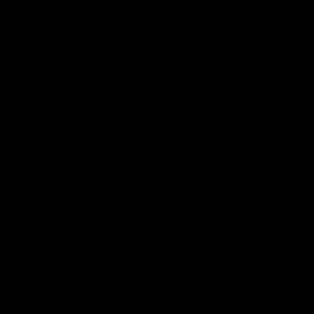
có
ứng
ấy
hưa
 và
t