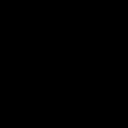
ùng
ốc
er
ại