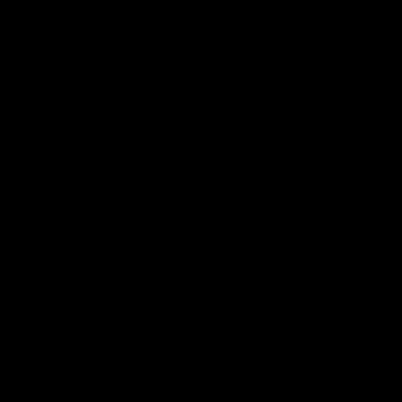
gia
Next