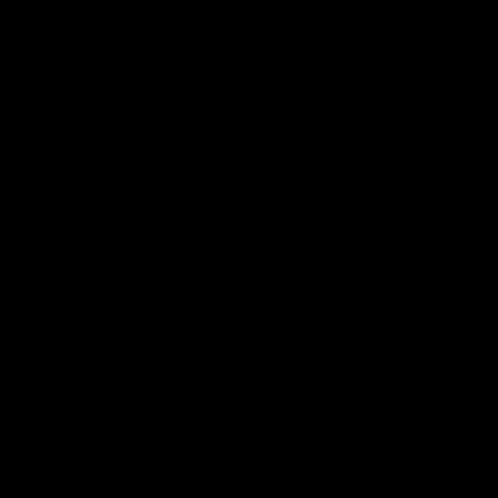
hủ
Cúp
m
i
 sư
,
g
o,