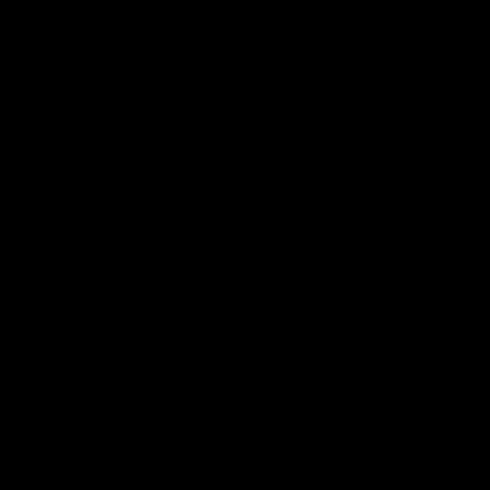
đất
Các
ận
h
iểu
đối