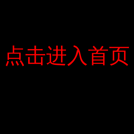
xung quanh trái đất. Theo Trung tâm Nghiên cứu Vật thể Gần Trái 
h Trái đất 11,2 triệu km vào lúc 9h49 ngày 23/10 (giờ Hà Nội). 
ừ 47 đến 110 m, khiến nó trở thành tiểu hành tinh lớn nhất tiếp c
ùng của tiểu hành tinh là vào ngày 20 tháng 4 năm 2013. Chuyến
m 2024.
点击进入首页
点击进入首页
tiểu hành tinh gần Trái đất. Trái đất. Có khoảng 1.500 tiểu hàn
ên cao. Cho đến nay, các chuyên gia đã phát hiện khoảng 25.000 t
ểu hành tinh có đường kính hơn 140 m. Ở độ cao 2.950 km, nhỏ hơn
iểu hành tinh gần nhất chưa va chạm trong lịch sử. Các chuyên gia
0 cách trái đất vài giờ gần nhất. Năm ngoái, chuyên gia Jim
inh là vấn đề không thể xem nhẹ và có thể là mối đe dọa lớn nhất 